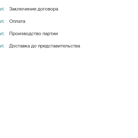
ап:
Заключение договора
ап:
Оплата
ап:
Производство партии
ап:
Доставка до представительства