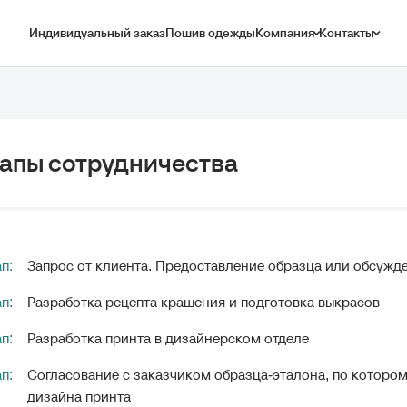
Индивидуальный заказ
Пошив одежды
Компания
Контакты
апы сотрудничества
ап:
Запрос от клиента. Предоставление образца или обсужд
ап:
Разработка рецепта крашения и подготовка выкрасов
ап:
Разработка принта в дизайнерском отделе
ап:
Согласование с заказчиком образца-эталона, по котором
дизайна принта