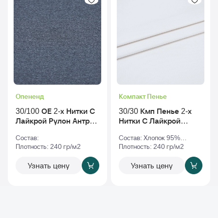
Опененд
Компакт Пенье
30/100 ОЕ 2-х Нитки С
30/30 Кмп Пенье 2-х
Лайкрой Рулон Антра-
Нитки С Лайкрой
Меланж
Рулон tofu - Тофу_tpg-
Состав:
Состав: Хлопок 95%
11-4801
Плотность: 240 гр/м2
Эластан 5%
Плотность: 240 гр/м2
Узнать цену
Узнать цену