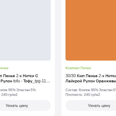
Пенье
Компакт Пенье
п Пенье 2-х Нитки С
30/30 Кмп Пенье 2-х Нитк
1-
Лайкрой Рулон Оранжевый_tpg-
16-1358
лопок 95% Эластан 5%
Состав: Хлопок 95% Эластан 
: 240 гр/м2
Плотность: 240 гр/м2
Узнать цену
Узнать цену