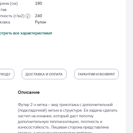
рина (см)
180
тав
тность (г/м2)
240
ковка
Рулон
треть все характеристики
УХОДУ
ДОСТАВКА И ОПЛАТА
ГАРАНТИИ И ВОЗВРАТ
Описание
Футер 2-х нитка – вид трикотажа с дополнительной
(подкладочной) нитью в структуре. Ее задача сделать
застил на изнанке, который даст полотну
дополнительную теплоизоляцию, плотность и
износостойкость. Лицевая сторона представлена
гладью, а изнаночная мелкими петлями.