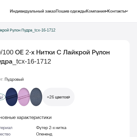
Индивидуальный заказ
Пошив одежды
Компания
Контакты
йкрой Рулон Пудра_tcx-16-1712
/100 ОЕ 2-х Нитки С Лайкрой Рулон
удра_tcx-16-1712
т:
Пудровый
+26 цветов
новные характеристики
териал
Футер 2-х нитка
ество
Опененд