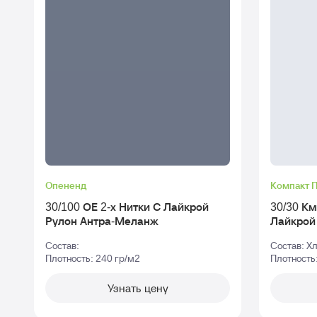
Опененд
Компакт 
30/100 ОЕ 2-х Нитки С Лайкрой
30/30 Км
Рулон Антра-Меланж
Лайкрой Рулон tofu - Тофу_tpg-1
4801
Состав:
Состав: Х
Плотность: 240 гр/м2
Плотность
Узнать цену