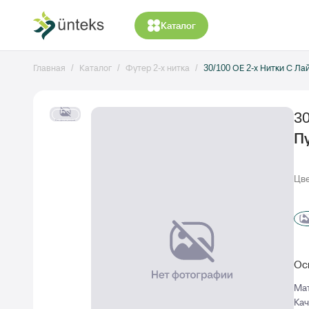
Каталог
Главная
Каталог
Футер 2-х нитка
30/100 ОЕ 2-х Нитки С Ла
30
П
Цве
Ос
Ма
Кач