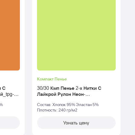
Компакт Пенье
и С
30/30 Кмп Пенье 2-х Нитки С
Лайкрой Рулон Неон-
Ла
Зеленый_tpg-14-34
5%
Состав: Хлопок 95% Эластан 5%
Плотность: 240 гр/м2
П
Узнать цену