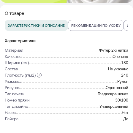
О товаре
ХАРАКТЕРИСТИКИ И ОПИСАНИЕ
РЕКОМЕНДАЦИИ ПО УХОДУ
ДО
Характеристики
Материал
Футер 2-х нитка
Качество
Опененд
Ширина (см)
180
Состав
Не указано
Плотность (г/м2)
240
Упаковка
Рулон
Рисунок
Однотонный
Тип печати
Гладкокрашеная
Номер пряжи
30/100
Тип дизайна
Универсальный
Начес
Нет
Лайкра
Да