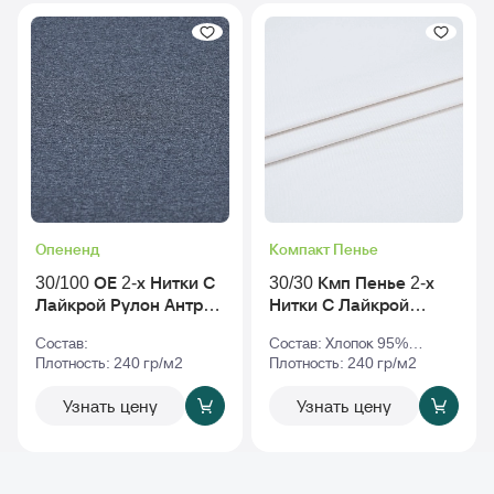
Опененд
Компакт Пенье
30/100 ОЕ 2-х Нитки С
30/30 Кмп Пенье 2-х
Лайкрой Рулон Антра-
Нитки С Лайкрой
Меланж
Рулон tofu - Тофу_tpg-
Состав:
Состав: Хлопок 95%
11-4801
Плотность: 240 гр/м2
Эластан 5%
Плотность: 240 гр/м2
Узнать цену
Узнать цену