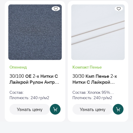
Опененд
Компакт Пенье
30/100 ОЕ 2-х Нитки С
30/30 Кмп Пенье 2-х
Лайкрой Рулон Антра-
Нитки С Лайкрой
Меланж
Рулон tofu - Тофу_tpg-
Состав:
Состав: Хлопок 95%
11-4801
Плотность: 240 гр/м2
Эластан 5%
Плотность: 240 гр/м2
Узнать цену
Узнать цену