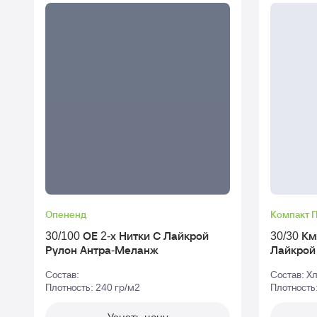
Опененд
Компакт 
30/100 ОЕ 2-х Нитки С Лайкрой
30/30 Км
Рулон Антра-Меланж
Лайкрой Рулон tofu - Тофу_tpg-1
4801
Состав:
Состав: Х
Плотность: 240 гр/м2
Плотность