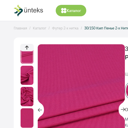
Каталог
Главная
Каталог
Футер 2-х нитка
30/150 Кмп Пенье 2-х Ни
Ц
О
М
К