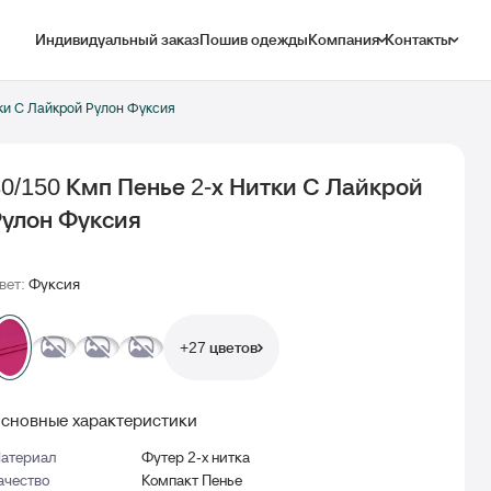
Индивидуальный заказ
Пошив одежды
Компания
Контакты
тки С Лайкрой Рулон Фуксия
30/150 Кмп Пенье 2-х Нитки С Лайкрой
Рулон Фуксия
вет:
Фуксия
+27 цветов
сновные характеристики
атериал
Футер 2-х нитка
ачество
Компакт Пенье