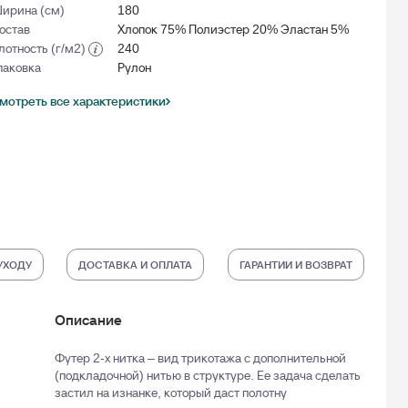
ирина (см)
180
остав
Хлопок 75% Полиэстер 20% Эластан 5%
лотность (г/м2)
240
паковка
Рулон
мотреть все характеристики
УХОДУ
ДОСТАВКА И ОПЛАТА
ГАРАНТИИ И ВОЗВРАТ
Описание
Футер 2-х нитка – вид трикотажа с дополнительной
(подкладочной) нитью в структуре. Ее задача сделать
застил на изнанке, который даст полотну