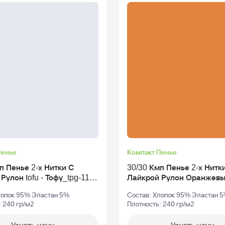
Пенье
Компакт Пенье
п Пенье 2-х Нитки С
30/30 Кмп Пенье 2-х Нитк
1-
Лайкрой Рулон Оранжевый_tpg-
16-1358
лопок 95% Эластан 5%
Состав: Хлопок 95% Эластан 
: 240 гр/м2
Плотность: 240 гр/м2