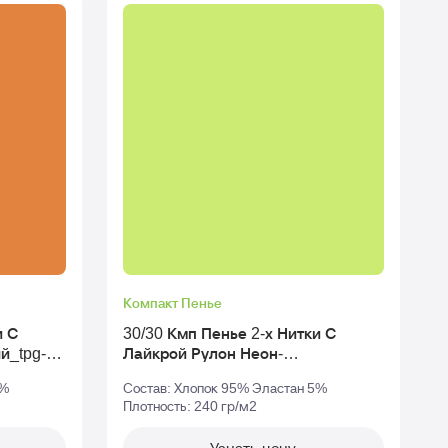
Компакт Пенье
и С
30/30 Кмп Пенье 2-х Нитки С
Лайкрой Рулон Неон-
Ла
Зеленый_tpg-14-34
5%
Состав: Хлопок 95% Эластан 5%
Плотность: 240 гр/м2
П