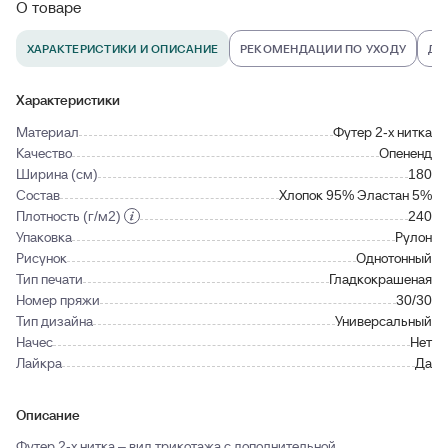
О товаре
ХАРАКТЕРИСТИКИ И ОПИСАНИЕ
РЕКОМЕНДАЦИИ ПО УХОДУ
ДО
Характеристики
Материал
Футер 2-х нитка
Качество
Опененд
Ширина (см)
180
Состав
Хлопок 95% Эластан 5%
Плотность (г/м2)
240
Упаковка
Рулон
Рисунок
Однотонный
Тип печати
Гладкокрашеная
Номер пряжи
30/30
Тип дизайна
Универсальный
Начес
Нет
Лайкра
Да
Описание
Футер 2-х нитка – вид трикотажа с дополнительной