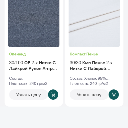
Опененд
Компакт Пенье
30/100 ОЕ 2-х Нитки С
30/30 Кмп Пенье 2-х
Лайкрой Рулон Антра-
Нитки С Лайкрой
Меланж
Рулон tofu - Тофу_tpg-
Состав:
Состав: Хлопок 95%
11-4801
Плотность: 240 гр/м2
Эластан 5%
Плотность: 240 гр/м2
Узнать цену
Узнать цену