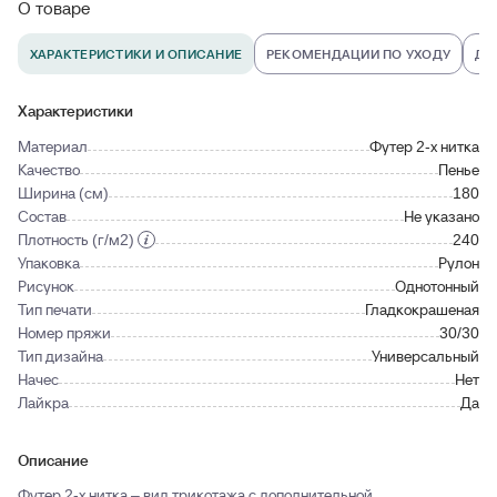
О товаре
ХАРАКТЕРИСТИКИ И ОПИСАНИЕ
РЕКОМЕНДАЦИИ ПО УХОДУ
ДО
Характеристики
Материал
Футер 2-х нитка
Качество
Пенье
Ширина (см)
180
Состав
Не указано
Плотность (г/м2)
240
Упаковка
Рулон
Рисунок
Однотонный
Тип печати
Гладкокрашеная
Номер пряжи
30/30
Тип дизайна
Универсальный
Начес
Нет
Лайкра
Да
Описание
Футер 2-х нитка – вид трикотажа с дополнительной