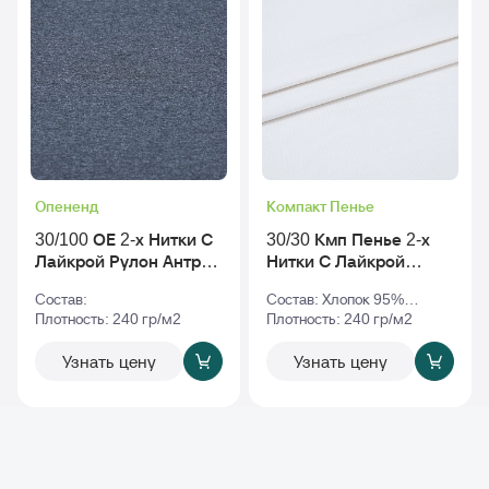
Опененд
Компакт Пенье
30/100 ОЕ 2-х Нитки С
30/30 Кмп Пенье 2-х
Лайкрой Рулон Антра-
Нитки С Лайкрой
Меланж
Рулон tofu - Тофу_tpg-
Состав:
Состав: Хлопок 95%
11-4801
Плотность: 240 гр/м2
Эластан 5%
Плотность: 240 гр/м2
Узнать цену
Узнать цену