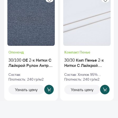
Опененд
Компакт Пенье
30/100 ОЕ 2-х Нитки С
30/30 Кмп Пенье 2-х
Лайкрой Рулон Антра-
Нитки С Лайкрой
Меланж
Рулон tofu - Тофу_tpg-
Состав:
Состав: Хлопок 95%
11-4801
Плотность: 240 гр/м2
Эластан 5%
Плотность: 240 гр/м2
Узнать цену
Узнать цену