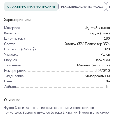
ХАРАКТЕРИСТИКИ И ОПИСАНИЕ
РЕКОМЕНДАЦИИ ПО УХОДУ
ДО
Характеристики
Материал
Футер 3-х нитка
Качество
Карде (Ринг)
Ширина (см)
180
Состав
Хлопок 65% Полиэстер 35%
Плотность (г/м2)
320
Упаковка
Рулон
Рисунок
Набивной
Тип печати
Матвайс (asindirma)
Номер пряжи
30/70/10
Тип дизайна
Универсальный
Начес
Да
Лайкра
Нет
Описание
Футер 3-х нитка – один из самых плотных и теплых видов
трикотажа. Заметно тяжелее футера 2-х нитки. Имеет в структуре