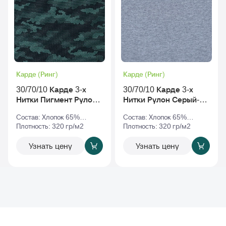
Карде (Ринг)
Карде (Ринг)
30/70/10 Карде 3-х
30/70/10 Карде 3-х
Нитки Пигмент Рулон
Нитки Рулон Серый-
С Начесом rs-010068
Меланж
Состав: Хлопок 65%
Состав: Хлопок 65%
v2
Полиэстер 35%
Плотность: 320 гр/м2
Полиэстер 35%
Плотность: 320 гр/м2
Узнать цену
Узнать цену