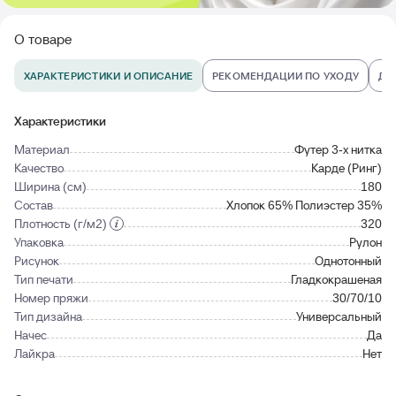
О товаре
ХАРАКТЕРИСТИКИ И ОПИСАНИЕ
РЕКОМЕНДАЦИИ ПО УХОДУ
ДО
Характеристики
Материал
Футер 3-х нитка
Качество
Карде (Ринг)
Ширина (см)
180
Состав
Хлопок 65% Полиэстер 35%
Плотность (г/м2)
320
Упаковка
Рулон
Рисунок
Однотонный
Тип печати
Гладкокрашеная
Номер пряжи
30/70/10
Тип дизайна
Универсальный
Начес
Да
Лайкра
Нет