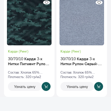
Карде (Ринг)
Карде (Ринг)
30/70/10 Карде 3-х
30/70/10 Карде 3-х
Нитки Пигмент Рулон
Нитки Рулон Серый-
С Начесом rs-010068
Меланж
Состав: Хлопок 65%
Состав: Хлопок 65%
v2
Полиэстер 35%
Плотность: 320 гр/м2
Полиэстер 35%
Плотность: 320 гр/м2
Узнать цену
Узнать цену