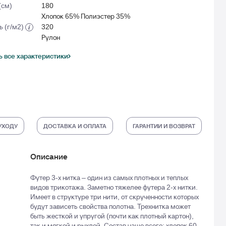
(см)
180
Хлопок 65% Полиэстер 35%
ь (г/м2)
320
Рулон
 все характеристики
УХОДУ
ДОСТАВКА И ОПЛАТА
ГАРАНТИИ И ВОЗВРАТ
Описание
Футер 3-х нитка – один из самых плотных и теплых
видов трикотажа. Заметно тяжелее футера 2-х нитки.
Имеет в структуре три нити, от скрученности которых
будут зависеть свойства полотна. Трехнитка может
быть жесткой и упругой (почти как плотный картон),
так и мягкой и рыхлой. Состав чаще всего: хлопок 60-