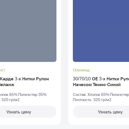
нг)
Опененд
арде 3-х Нитки Рулон
30/70/10 ОЕ 3-х Нитки Рулон С
Меланж
Начесом Темно-Синий
лопок 65% Полиэстер 35%
Состав: Хлопок 65% Полиэсте
: 320 гр/м2
Плотность: 320 гр/м2
Узнать цену
Узнать цену