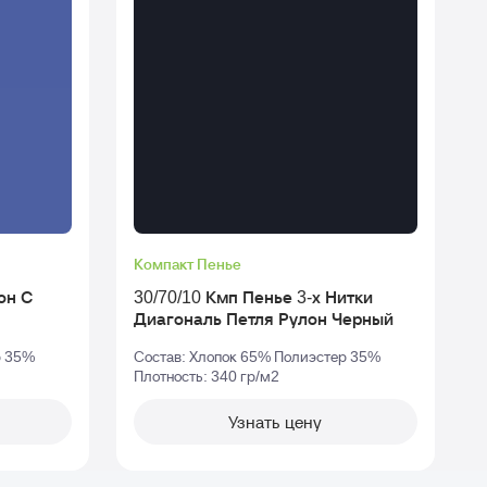
Компакт Пенье
30/70/10 Кмп Пенье 3-х Нитки
Диагональ Петля Рулон Черный
р 35%
Состав: Хлопок 65% Полиэстер 35%
Плотность: 340 гр/м2
П
Узнать цену