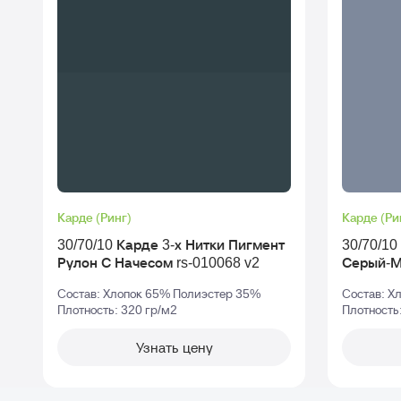
Карде (Ринг)
Карде (Ри
30/70/10 Карде 3-х Нитки Пигмент
30/70/10 К
Рулон С Начесом rs-010068 v2
Серый-
Состав: Хлопок 65% Полиэстер 35%
Состав: Х
Плотность: 320 гр/м2
Плотность
Узнать цену