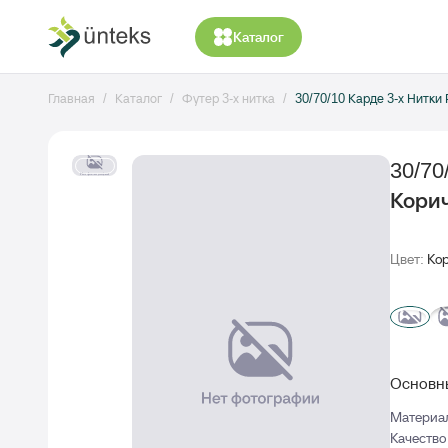
Каталог
Главная
Каталог
Футер 3-х нитка
30/70/10 Карде 3-х Нитк
30/70
Корич
Цвет:
Кор
Основны
Материа
Качество