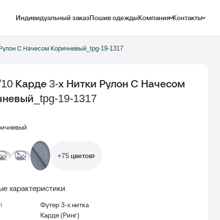
Индивидуальный заказ
Пошив одежды
Компания
Контакты
и Рулон С Начесом Коричневый_tpg-19-1317
/10 Карде 3-х Нитки Рулон С Начесом
невый_tpg-19-1317
ичневый
+75 цветов
е характеристики
л
Футер 3-х нитка
Карде (Ринг)