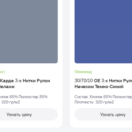
нг)
Опененд
арде 3-х Нитки Рулон
30/70/10 ОЕ 3-х Нитки Рулон С
Меланж
Начесом Темно-Синий
лопок 65% Полиэстер 35%
Состав: Хлопок 65% Полиэсте
: 320 гр/м2
Плотность: 320 гр/м2
Узнать цену
Узнать цену