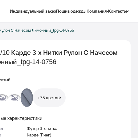
Индивидуальный заказ
Пошив одежды
Компания
Контакты
и Рулон С Начесом Лимонный_tpg-14-0756
0/10 Карде 3-х Нитки Рулон С Начесом
нный_tpg-14-0756
лтый
+75 цветов
ые характеристики
ал
Футер 3-х нитка
о
Карде (Ринг)