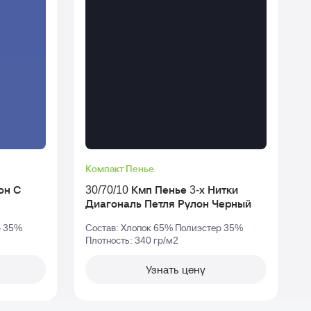
Компакт Пенье
30/70/10 Кмп Пенье 3-х Нитки
Диагональ Петля Рулон Черный
р 35%
Состав: Хлопок 65% Полиэстер 35%
Плотность: 340 гр/м2
П
Узнать цену