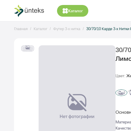
Каталог
Главная
Каталог
Футер 3-х нитка
30/70/10 Карде 3-х Нитк
30/7
Лимо
Цвет:
Же
Основн
Матери
Качеств