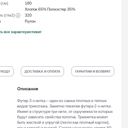
(см)
180
Хлопок 65% Полиэстер 35%
ть (г/м2)
320
а
Рулон
ь все характеристики
УХОДУ
ДОСТАВКА И ОПЛАТА
ГАРАНТИИ И ВОЗВРАТ
Описание
Футер 3-х нитка – один из самых плотных и теплых
видов трикотажа. Заметно тяжелее футера 2-х нитки.
Имеет в структуре три нити, от скрученности которых
будут зависеть свойства полотна. Трехнитка может
быть жесткой и упругой (почти как плотный картон),
так и мягкой и рыхлой. Состав чаще всего: хлопок 60-