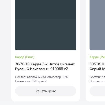
Карде (Ринг)
Карде (Ри
30/70/10 Карде 3-х Нитки Пигмент
30/70/10 К
Рулон С Начесом rs-010068 v2
Серый-
Состав: Хлопок 65% Полиэстер 35%
Состав: Х
Плотность: 320 гр/м2
Плотность
Узнать цену