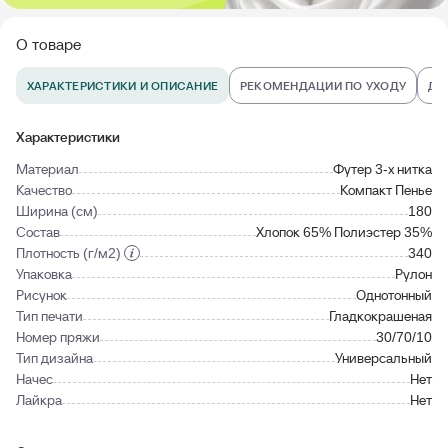
О товаре
ХАРАКТЕРИСТИКИ И ОПИСАНИЕ
РЕКОМЕНДАЦИИ ПО УХОДУ
ДО
Характеристики
Материал
Футер 3-х нитка
Качество
Компакт Пенье
Ширина (см)
180
Состав
Хлопок 65% Полиэстер 35%
Плотность (г/м2)
340
Упаковка
Рулон
Рисунок
Однотонный
Тип печати
Гладкокрашеная
Номер пряжи
30/70/10
Тип дизайна
Универсальный
Начес
Нет
Лайкра
Нет