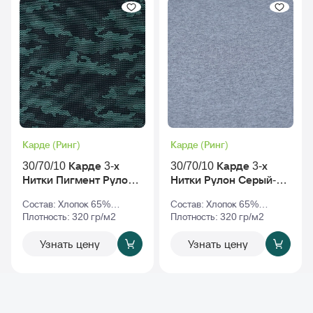
Карде (Ринг)
Карде (Ринг)
30/70/10 Карде 3-х
30/70/10 Карде 3-х
Нитки Пигмент Рулон
Нитки Рулон Серый-
С Начесом rs-010068
Меланж
Состав: Хлопок 65%
Состав: Хлопок 65%
v2
Полиэстер 35%
Плотность: 320 гр/м2
Полиэстер 35%
Плотность: 320 гр/м2
Узнать цену
Узнать цену