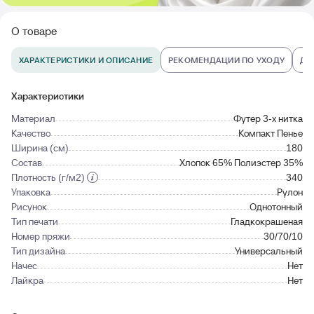
О товаре
ХАРАКТЕРИСТИКИ И ОПИСАНИЕ
РЕКОМЕНДАЦИИ ПО УХОДУ
ДО
Характеристики
Материал
Футер 3-х нитка
Качество
Компакт Пенье
Ширина (см)
180
Состав
Хлопок 65% Полиэстер 35%
Плотность (г/м2)
340
Упаковка
Рулон
Рисунок
Однотонный
Тип печати
Гладкокрашеная
Номер пряжи
30/70/10
Тип дизайна
Универсальный
Начес
Нет
Лайкра
Нет