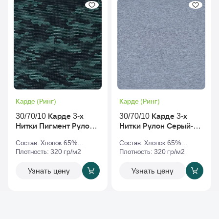
Карде (Ринг)
Карде (Ринг)
30/70/10 Карде 3-х
30/70/10 Карде 3-х
Нитки Пигмент Рулон
Нитки Рулон Серый-
С Начесом rs-010068
Меланж
Состав: Хлопок 65%
Состав: Хлопок 65%
v2
Полиэстер 35%
Плотность: 320 гр/м2
Полиэстер 35%
Плотность: 320 гр/м2
Узнать цену
Узнать цену