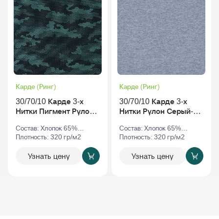
Карде (Ринг)
Карде (Ринг)
30/70/10 Карде 3-х
30/70/10 Карде 3-х
Нитки Пигмент Рулон
Нитки Рулон Серый-
С Начесом rs-010068
Меланж
Состав: Хлопок 65%
Состав: Хлопок 65%
v2
Полиэстер 35%
Плотность: 320 гр/м2
Полиэстер 35%
Плотность: 320 гр/м2
Узнать цену
Узнать цену