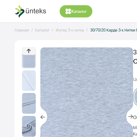
Каталог
Главная
Каталог
Футер 3-х нитка
30/70/20 Карде 3-х Нитк
3
Ц
О
М
К