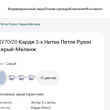
Индивидуальный заказ
Пошив одежды
Компания
Контакты
и Петля Рулон Серый-Меланж
0/70/20 Карде 3-х Нитки Петля Рулон
Серый-Меланж
вет:
Серый
+5 цветов
сновные характеристики
атериал
Футер 3-х нитка
ачество
Карде (Ринг)