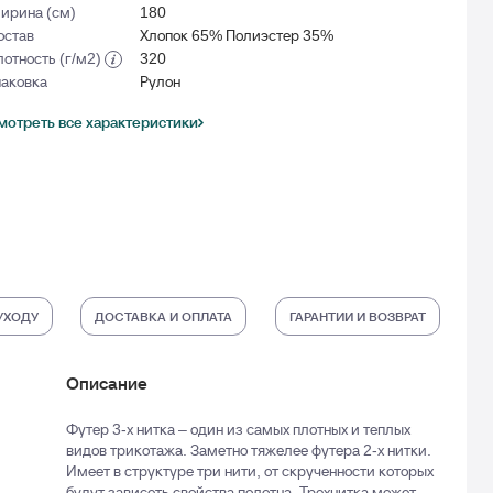
ирина (см)
180
остав
Хлопок 65% Полиэстер 35%
лотность (г/м2)
320
паковка
Рулон
мотреть все характеристики
УХОДУ
ДОСТАВКА И ОПЛАТА
ГАРАНТИИ И ВОЗВРАТ
Описание
Футер 3-х нитка – один из самых плотных и теплых
видов трикотажа. Заметно тяжелее футера 2-х нитки.
Имеет в структуре три нити, от скрученности которых
будут зависеть свойства полотна. Трехнитка может