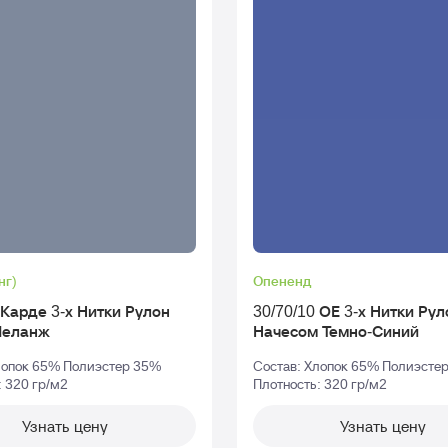
нг)
Опененд
арде 3-х Нитки Рулон
30/70/10 ОЕ 3-х Нитки Рулон С
Меланж
Начесом Темно-Синий
лопок 65% Полиэстер 35%
Состав: Хлопок 65% Полиэсте
: 320 гр/м2
Плотность: 320 гр/м2
Узнать цену
Узнать цену