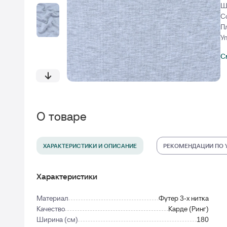
Ш
С
П
У
С
О товаре
ХАРАКТЕРИСТИКИ И ОПИСАНИЕ
РЕКОМЕНДАЦИИ ПО 
Характеристики
Материал
Футер 3-х нитка
Качество
Карде (Ринг)
Ширина (см)
180