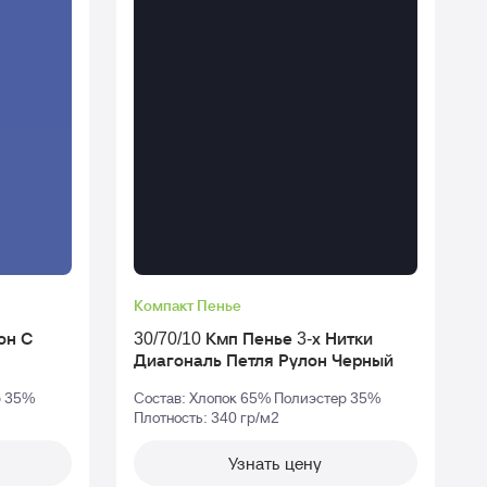
Компакт Пенье
30/70/10 Кмп Пенье 3-х Нитки
Диагональ Петля Рулон Черный
р 35%
Состав: Хлопок 65% Полиэстер 35%
Плотность: 340 гр/м2
П
Узнать цену