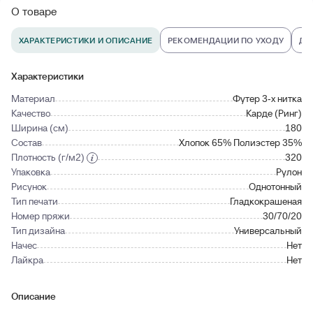
О товаре
ХАРАКТЕРИСТИКИ И ОПИСАНИЕ
РЕКОМЕНДАЦИИ ПО УХОДУ
ДО
Характеристики
Материал
Футер 3-х нитка
Качество
Карде (Ринг)
Ширина (см)
180
Состав
Хлопок 65% Полиэстер 35%
Плотность (г/м2)
320
Упаковка
Рулон
Рисунок
Однотонный
Тип печати
Гладкокрашеная
Номер пряжи
30/70/20
Тип дизайна
Универсальный
Начес
Нет
Лайкра
Нет
Описание