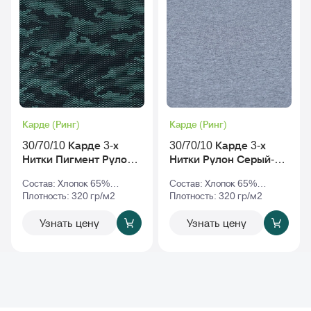
Карде (Ринг)
Карде (Ринг)
30/70/10 Карде 3-х
30/70/10 Карде 3-х
Нитки Пигмент Рулон
Нитки Рулон Серый-
С Начесом rs-010068
Меланж
Состав: Хлопок 65%
Состав: Хлопок 65%
v2
Полиэстер 35%
Плотность: 320 гр/м2
Полиэстер 35%
Плотность: 320 гр/м2
Узнать цену
Узнать цену