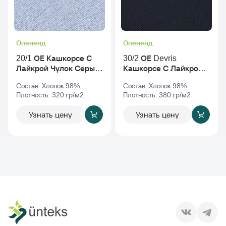
Опененд
Опененд
20/1 ОЕ Кашкорсе С
30/2 ОЕ Devris
Лайкрой Чулок Серый-
Кашкорсе С Лайкрой
Меланж
Чулок Черный
Состав: Хлопок 98%
Состав: Хлопок 98%
Эластан 2%
Плотность: 320 гр/м2
Эластан 2%
Плотность: 380 гр/м2
Узнать цену
Узнать цену