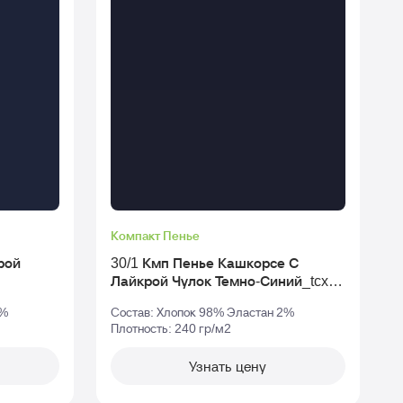
Компакт Пенье
рой
30/1 Кмп Пенье Кашкорсе С
Лайкрой Чулок Темно-Синий_tcx-
19-3810
2%
Состав: Хлопок 98% Эластан 2%
Плотность: 240 гр/м2
П
Узнать цену