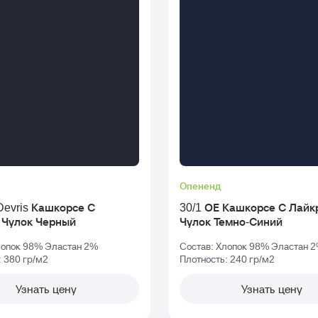
Опененд
Devris Кашкорсе С
30/1 ОЕ Кашкорсе С Лайк
Лайкрой Чулок Черный
Чулок Темно-Синий
лопок 98% Эластан 2%
Состав: Хлопок 98% Эластан 
: 380 гр/м2
Плотность: 240 гр/м2
Узнать цену
Узнать цену