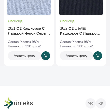
Опененд
Опененд
20/1 ОЕ Кашкорсе С
30/2 ОЕ Devris
Лайкрой Чулок Серый-
Кашкорсе С Лайкрой
Меланж
Чулок Черный
Состав: Хлопок 98%
Состав: Хлопок 98%
Эластан 2%
Плотность: 320 гр/м2
Эластан 2%
Плотность: 380 гр/м2
Узнать цену
Узнать цену