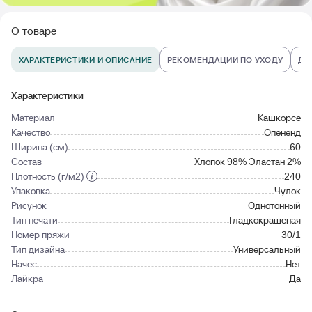
О товаре
ХАРАКТЕРИСТИКИ И ОПИСАНИЕ
РЕКОМЕНДАЦИИ ПО УХОДУ
ДО
Характеристики
Материал
Кашкорсе
Качество
Опененд
Ширина (см)
60
Состав
Хлопок 98% Эластан 2%
Плотность (г/м2)
240
Упаковка
Чулок
Рисунок
Однотонный
Тип печати
Гладкокрашеная
Номер пряжи
30/1
Тип дизайна
Универсальный
Начес
Нет
Лайкра
Да