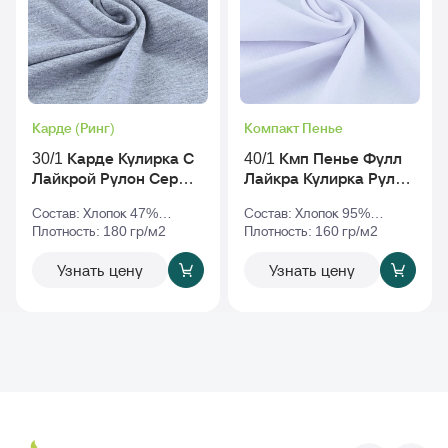
Карде (Ринг)
Компакт Пенье
30/1 Карде Кулирка С
40/1 Кмп Пенье Фулл
Лайкрой Рулон Серый-
Лайкра Кулирка Рулон
Меланж
Белый
Состав: Хлопок 47%
Состав: Хлопок 95%
Полиэстер 47% Эластан
Плотность: 180 гр/м2
Эластан 5%
Плотность: 160 гр/м2
6%
Узнать цену
Узнать цену