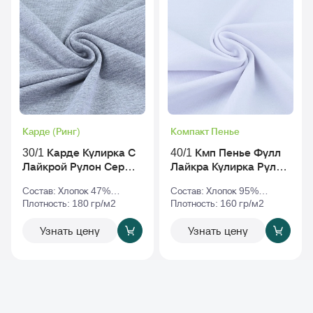
Карде (Ринг)
Компакт Пенье
30/1 Карде Кулирка С
40/1 Кмп Пенье Фулл
Лайкрой Рулон Серый-
Лайкра Кулирка Рулон
Меланж
Белый
Состав: Хлопок 47%
Состав: Хлопок 95%
Полиэстер 47% Эластан
Плотность: 180 гр/м2
Эластан 5%
Плотность: 160 гр/м2
6%
Узнать цену
Узнать цену