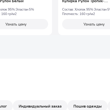
Кулирка Рулон Белый
Кулирка Рулон Тропик-
Зеленый_tcx-18-4930
лопок 95% Эластан 5%
Состав: Хлопок 95% Эластан 
: 160 гр/м2
Плотность: 160 гр/м2
Узнать цену
Узнать цену
алог
Индивидуальный заказ
Пошив одежды