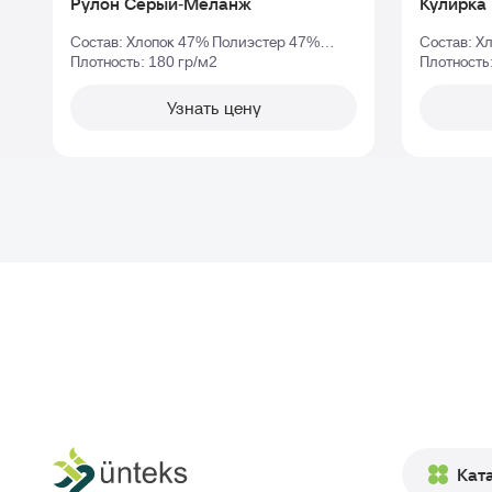
Рулон Серый-Меланж
Состав: Хлопок 47% Полиэстер 47%
Состав: Х
Эластан 6%
Плотность: 180 гр/м2
Плотность
Узнать цену
Кат