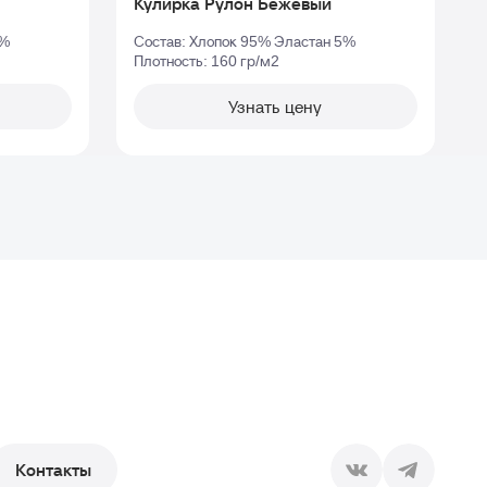
Кулирка Рулон Бежевый
5%
Состав: Хлопок 95% Эластан 5%
Плотность: 160 гр/м2
П
Узнать цену
Контакты