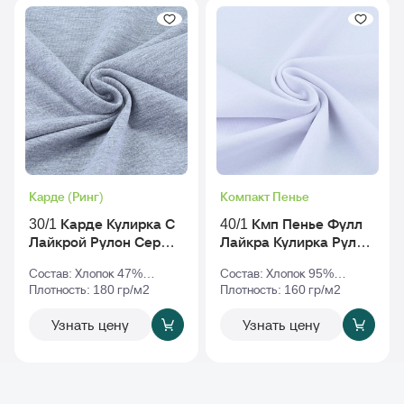
Карде (Ринг)
Компакт Пенье
30/1 Карде Кулирка С
40/1 Кмп Пенье Фулл
Лайкрой Рулон Серый-
Лайкра Кулирка Рулон
Меланж
Белый
Состав: Хлопок 47%
Состав: Хлопок 95%
Полиэстер 47% Эластан
Плотность: 180 гр/м2
Эластан 5%
Плотность: 160 гр/м2
6%
Узнать цену
Узнать цену