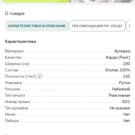
О товаре
ХАРАКТЕРИСТИКИ И ОПИСАНИЕ
РЕКОМЕНДАЦИИ ПО УХОДУ
ПО
Характеристики
Материал
Кулирка
Качество
Карде (Ринг)
Ширина (см)
180
Состав
Хлопок 100%
Плотность (г/м2)
145
Упаковка
Рулон
Рисунок
Набивной
Тип печати
Реактивная
Номер пряжи
30/1
Тип дизайна
Не указано
Начес
Нет
Лайкра
Нет