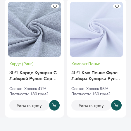
Карде (Ринг)
Компакт Пенье
30/1 Карде Кулирка С
40/1 Кмп Пенье Фулл
Лайкрой Рулон Серый-
Лайкра Кулирка Рулон
Меланж
Белый
Состав: Хлопок 47%
Состав: Хлопок 95%
Полиэстер 47% Эластан
Плотность: 180 гр/м2
Эластан 5%
Плотность: 160 гр/м2
6%
Узнать цену
Узнать цену