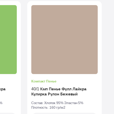
Компакт Пенье
кра
40/1 Кмп Пенье Фулл Лайкра
Кулирка Рулон Бежевый
5%
Состав: Хлопок 95% Эластан 5%
Плотность: 160 гр/м2
П