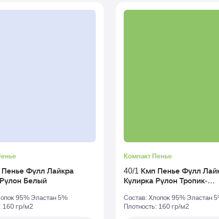
Пенье
Компакт Пенье
п Пенье Фулл Лайкра
40/1 Кмп Пенье Фулл Лай
Кулирка Рулон Белый
Кулирка Рулон Тропик-
Зеленый_tcx-18-4930
лопок 95% Эластан 5%
Состав: Хлопок 95% Эластан 
: 160 гр/м2
Плотность: 160 гр/м2