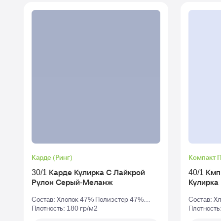
Карде (Ринг)
Компакт 
30/1 Карде Кулирка С Лайкрой
40/1 Км
Рулон Серый-Меланж
Состав: Хлопок 47% Полиэстер 47%
Состав: Х
Эластан 6%
Плотность: 180 гр/м2
Плотность