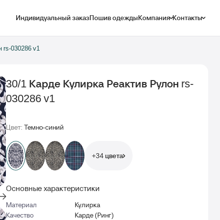
Индивидуальный заказ
Пошив одежды
Компания
Контакты
н rs-030286 v1
30/1 Карде Кулирка Реактив Рулон rs-
030286 v1
Цвет:
Темно-синий
+34 цвета
Основные характеристики
Материал
Кулирка
Качество
Карде (Ринг)