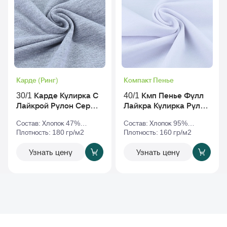
Карде (Ринг)
Компакт Пенье
30/1 Карде Кулирка С
40/1 Кмп Пенье Фулл
Лайкрой Рулон Серый-
Лайкра Кулирка Рулон
Меланж
Белый
Состав: Хлопок 47%
Состав: Хлопок 95%
Полиэстер 47% Эластан
Плотность: 180 гр/м2
Эластан 5%
Плотность: 160 гр/м2
6%
Узнать цену
Узнать цену