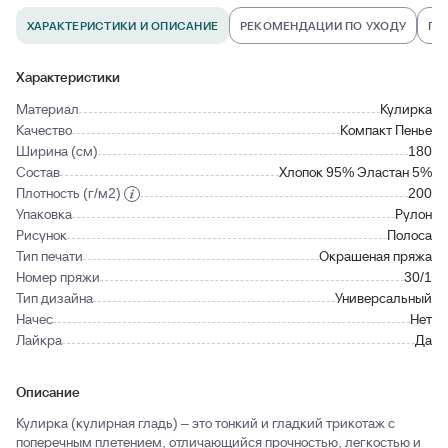
ХАРАКТЕРИСТИКИ И ОПИСАНИЕ
РЕКОМЕНДАЦИИ ПО УХОДУ
ПО
Характеристики
Материал
Кулирка
Качество
Компакт Пенье
Ширина (см)
180
Состав
Хлопок 95% Эластан 5%
Плотность (г/м2)
200
Упаковка
Рулон
Рисунок
Полоса
Тип печати
Окрашеная пряжа
Номер пряжи
30/1
Тип дизайна
Универсальный
Начес
Нет
Лайкра
Да
Описание
Кулирка (кулирная гладь) – это тонкий и гладкий трикотаж с
поперечным плетением, отличающийся прочностью, легкостью и