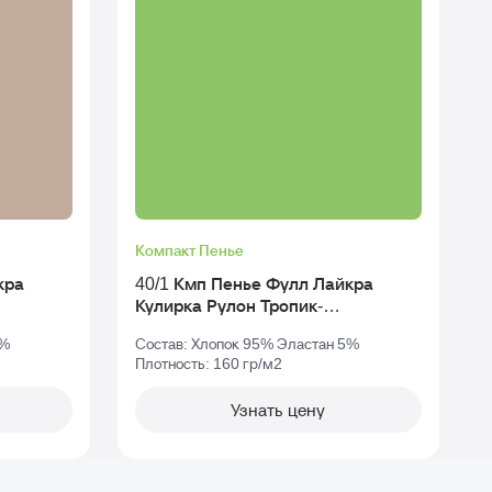
Компакт Пенье
кра
40/1 Кмп Пенье Фулл Лайкра
Кулирка Рулон Тропик-
Зеленый_tcx-18-4930
5%
Состав: Хлопок 95% Эластан 5%
Плотность: 160 гр/м2
П
Узнать цену