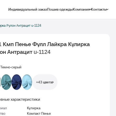
Индивидуальный заказ
Пошив одежды
Компания
Контакты
рка Рулон Антрацит u-1124
1 Кмп Пенье Фулл Лайкра Кулирка
он Антрацит u-1124
Темно-серый
+43 цвета
вные характеристики
риал
Кулирка
тво
Компакт Пенье