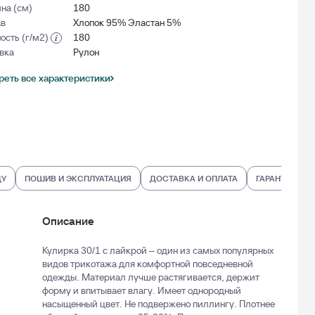
на (см)
180
ав
Хлопок 95% Эластан 5%
ость (г/м2)
180
вка
Рулон
еть все характеристики
ДУ
ПОШИВ И ЭКСПЛУАТАЦИЯ
ДОСТАВКА И ОПЛАТА
ГАРАНТИИ И В
Описание
Кулирка 30/1 с лайкрой – один из самых популярных
видов трикотажа для комфортной повседневной
одежды. Материал лучше растягивается, держит
форму и впитывает влагу. Имеет однородный
насыщенный цвет. Не подвержено пиллингу. Плотнее