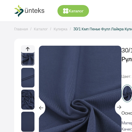
Каталог
Главная
Каталог
Кулирка
30/1 Кмп Пенье Фулл Лайкра Кули
30/
Рул
Цвет:
Осно
Мате
Качес