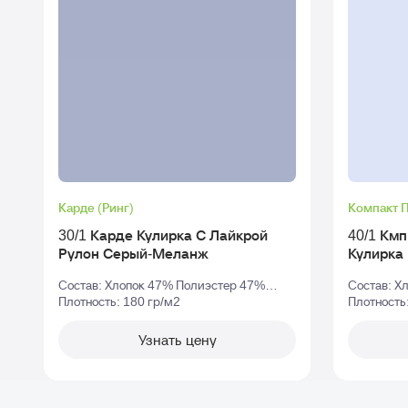
Карде (Ринг)
Компакт 
30/1 Карде Кулирка С Лайкрой
40/1 Км
Рулон Серый-Меланж
Состав: Хлопок 47% Полиэстер 47%
Состав: Х
Эластан 6%
Плотность: 180 гр/м2
Плотность
Узнать цену