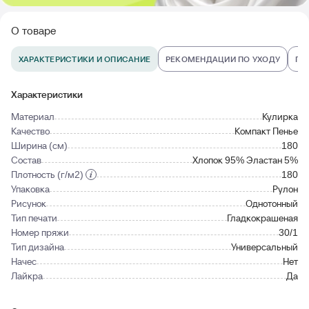
О товаре
ХАРАКТЕРИСТИКИ И ОПИСАНИЕ
РЕКОМЕНДАЦИИ ПО УХОДУ
ПО
Характеристики
Материал
Кулирка
Качество
Компакт Пенье
Ширина (см)
180
Состав
Хлопок 95% Эластан 5%
Плотность (г/м2)
180
Упаковка
Рулон
Рисунок
Однотонный
Тип печати
Гладкокрашеная
Номер пряжи
30/1
Тип дизайна
Универсальный
Начес
Нет
Лайкра
Да