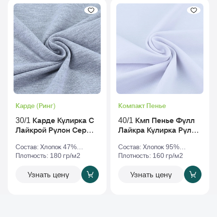
Карде (Ринг)
Компакт Пенье
30/1 Карде Кулирка С
40/1 Кмп Пенье Фулл
Лайкрой Рулон Серый-
Лайкра Кулирка Рулон
Меланж
Белый
Состав: Хлопок 47%
Состав: Хлопок 95%
Полиэстер 47% Эластан
Плотность: 180 гр/м2
Эластан 5%
Плотность: 160 гр/м2
6%
Узнать цену
Узнать цену