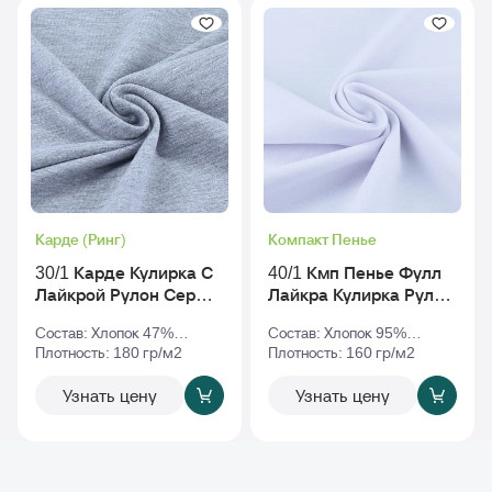
Карде (Ринг)
Компакт Пенье
30/1 Карде Кулирка С
40/1 Кмп Пенье Фулл
Лайкрой Рулон Серый-
Лайкра Кулирка Рулон
Меланж
Белый
Состав: Хлопок 47%
Состав: Хлопок 95%
Полиэстер 47% Эластан
Плотность: 180 гр/м2
Эластан 5%
Плотность: 160 гр/м2
6%
Узнать цену
Узнать цену