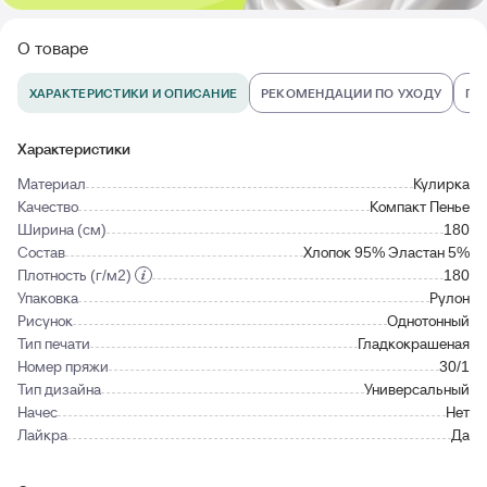
О товаре
ХАРАКТЕРИСТИКИ И ОПИСАНИЕ
РЕКОМЕНДАЦИИ ПО УХОДУ
ПО
Характеристики
Материал
Кулирка
Качество
Компакт Пенье
Ширина (см)
180
Состав
Хлопок 95% Эластан 5%
Плотность (г/м2)
180
Упаковка
Рулон
Рисунок
Однотонный
Тип печати
Гладкокрашеная
Номер пряжи
30/1
Тип дизайна
Универсальный
Начес
Нет
Лайкра
Да