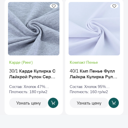
Карде (Ринг)
Компакт Пенье
30/1 Карде Кулирка С
40/1 Кмп Пенье Фулл
Лайкрой Рулон Серый-
Лайкра Кулирка Рулон
Меланж
Белый
Состав: Хлопок 47%
Состав: Хлопок 95%
Полиэстер 47% Эластан
Плотность: 180 гр/м2
Эластан 5%
Плотность: 160 гр/м2
6%
Узнать цену
Узнать цену