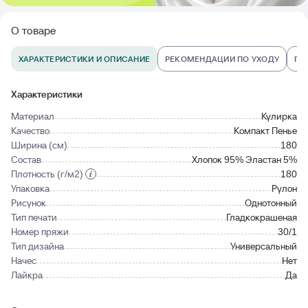
О товаре
ХАРАКТЕРИСТИКИ И ОПИСАНИЕ
РЕКОМЕНДАЦИИ ПО УХОДУ
ПО
Характеристики
Материал
Кулирка
Качество
Компакт Пенье
Ширина (см)
180
Состав
Хлопок 95% Эластан 5%
Плотность (г/м2)
180
Упаковка
Рулон
Рисунок
Однотонный
Тип печати
Гладкокрашеная
Номер пряжи
30/1
Тип дизайна
Универсальный
Начес
Нет
Лайкра
Да