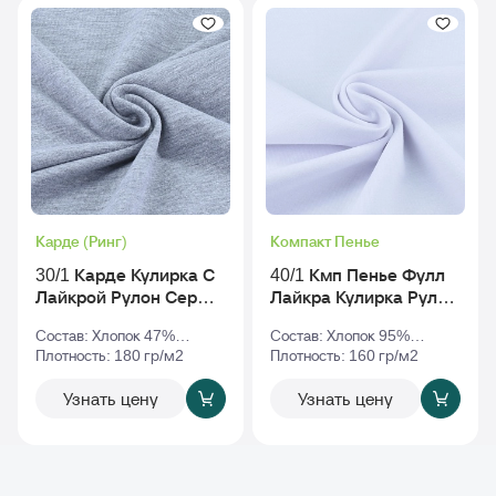
Карде (Ринг)
Компакт Пенье
30/1 Карде Кулирка С
40/1 Кмп Пенье Фулл
Лайкрой Рулон Серый-
Лайкра Кулирка Рулон
Меланж
Белый
Состав: Хлопок 47%
Состав: Хлопок 95%
Полиэстер 47% Эластан
Плотность: 180 гр/м2
Эластан 5%
Плотность: 160 гр/м2
6%
Узнать цену
Узнать цену