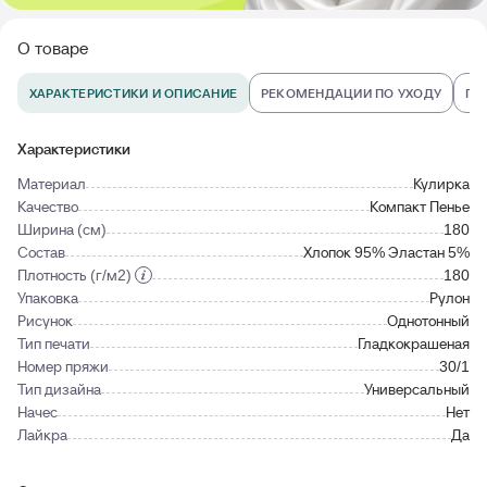
О товаре
ХАРАКТЕРИСТИКИ И ОПИСАНИЕ
РЕКОМЕНДАЦИИ ПО УХОДУ
ПО
Характеристики
Материал
Кулирка
Качество
Компакт Пенье
Ширина (см)
180
Состав
Хлопок 95% Эластан 5%
Плотность (г/м2)
180
Упаковка
Рулон
Рисунок
Однотонный
Тип печати
Гладкокрашеная
Номер пряжи
30/1
Тип дизайна
Универсальный
Начес
Нет
Лайкра
Да