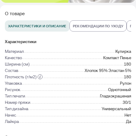
О товаре
ХАРАКТЕРИСТИКИ И ОПИСАНИЕ
РЕКОМЕНДАЦИИ ПО УХОДУ
ПО
Характеристики
Материал
Кулирка
Качество
Компакт Пенье
Ширина (см)
180
Состав
Хлопок 95% Эластан 5%
Плотность (г/м2)
180
Упаковка
Рулон
Рисунок
Однотонный
Тип печати
Гладкокрашеная
Номер пряжи
30/1
Тип дизайна
Универсальный
Начес
Нет
Лайкра
Да