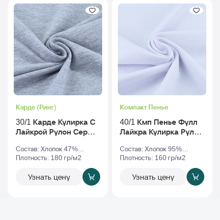
Карде (Ринг)
Компакт Пенье
30/1 Карде Кулирка С
40/1 Кмп Пенье Фулл
Лайкрой Рулон Серый-
Лайкра Кулирка Рулон
Меланж
Белый
Состав: Хлопок 47%
Состав: Хлопок 95%
Полиэстер 47% Эластан
Плотность: 180 гр/м2
Эластан 5%
Плотность: 160 гр/м2
6%
Узнать цену
Узнать цену