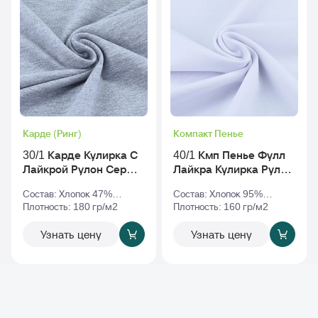
Карде (Ринг)
Компакт Пенье
30/1 Карде Кулирка С
40/1 Кмп Пенье Фулл
Лайкрой Рулон Серый-
Лайкра Кулирка Рулон
Меланж
Белый
Состав: Хлопок 47%
Состав: Хлопок 95%
Полиэстер 47% Эластан
Плотность: 180 гр/м2
Эластан 5%
Плотность: 160 гр/м2
6%
Узнать цену
Узнать цену