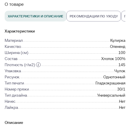
О товаре
ХАРАКТЕРИСТИКИ И ОПИСАНИЕ
РЕКОМЕНДАЦИИ ПО УХОДУ
ПО
Характеристики
Материал
Кулирка
Качество
Опененд
Ширина (см)
100
Состав
Хлопок 100%
Плотность (г/м2)
145
Упаковка
Чулок
Рисунок
Однотонный
Тип печати
Гладкокрашеная
Номер пряжи
30/1
Тип дизайна
Универсальный
Начес
Нет
Лайкра
Нет
Описание