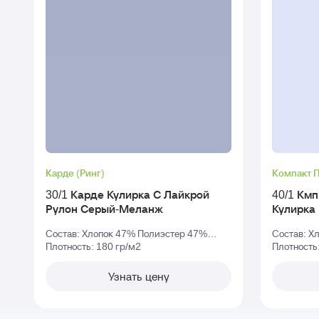
Карде (Ринг)
Компакт 
30/1 Карде Кулирка С Лайкрой
40/1 Км
Рулон Серый-Меланж
Состав: Хлопок 47% Полиэстер 47%
Состав: Х
Эластан 6%
Плотность: 180 гр/м2
Плотность
Узнать цену