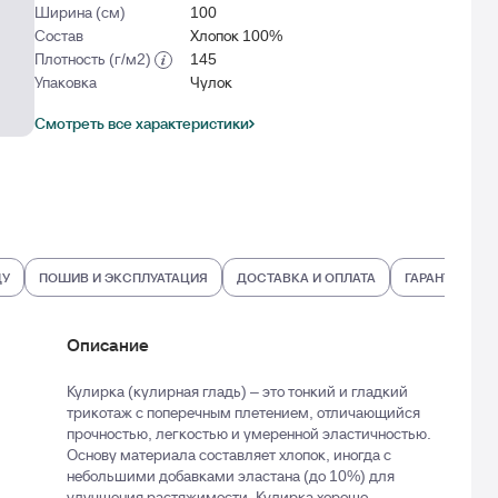
Ширина (см)
100
Состав
Хлопок 100%
Плотность (г/м2)
145
Упаковка
Чулок
Смотреть все характеристики
ДУ
ПОШИВ И ЭКСПЛУАТАЦИЯ
ДОСТАВКА И ОПЛАТА
ГАРАНТИИ И В
Описание
Кулирка (кулирная гладь) – это тонкий и гладкий
трикотаж с поперечным плетением, отличающийся
прочностью, легкостью и умеренной эластичностью.
Основу материала составляет хлопок, иногда с
небольшими добавками эластана (до 10%) для
улучшения растяжимости. Кулирка хорошо