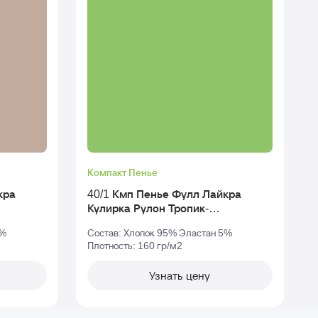
Компакт Пенье
кра
40/1 Кмп Пенье Фулл Лайкра
Кулирка Рулон Тропик-
Зеленый_tcx-18-4930
5%
Состав: Хлопок 95% Эластан 5%
Плотность: 160 гр/м2
П
Узнать цену