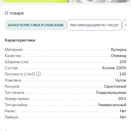
О товаре
ХАРАКТЕРИСТИКИ И ОПИСАНИЕ
РЕКОМЕНДАЦИИ ПО УХОДУ
ПО
Характеристики
Материал
Кулирка
Качество
Опененд
Ширина (см)
100
Состав
Хлопок 100%
Плотность (г/м2)
145
Упаковка
Чулок
Рисунок
Однотонный
Тип печати
Гладкокрашеная
Номер пряжи
30/1
Тип дизайна
Универсальный
Начес
Нет
Лайкра
Нет