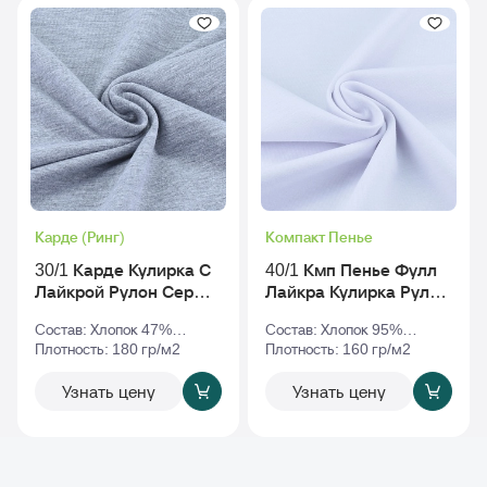
Карде (Ринг)
Компакт Пенье
30/1 Карде Кулирка С
40/1 Кмп Пенье Фулл
Лайкрой Рулон Серый-
Лайкра Кулирка Рулон
Меланж
Белый
Состав: Хлопок 47%
Состав: Хлопок 95%
Полиэстер 47% Эластан
Плотность: 180 гр/м2
Эластан 5%
Плотность: 160 гр/м2
6%
Узнать цену
Узнать цену