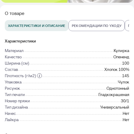
О товаре
ХАРАКТЕРИСТИКИ И ОПИСАНИЕ
РЕКОМЕНДАЦИИ ПО УХОДУ
ПО
Характеристики
Материал
Кулирка
Качество
Опененд
Ширина (см)
100
Состав
Хлопок 100%
Плотность (г/м2)
145
Упаковка
Чулок
Рисунок
Однотонный
Тип печати
Гладкокрашеная
Номер пряжи
30/1
Тип дизайна
Универсальный
Начес
Нет
Лайкра
Нет