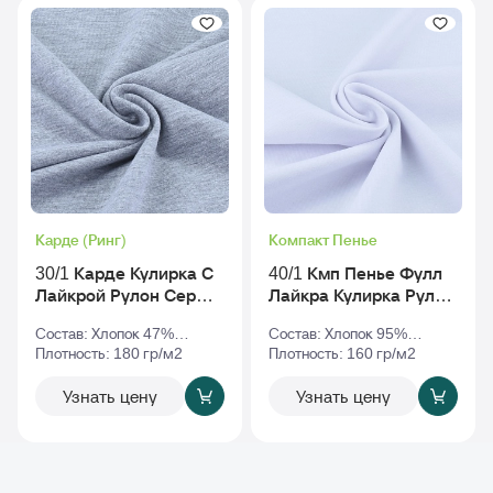
Карде (Ринг)
Компакт Пенье
30/1 Карде Кулирка С
40/1 Кмп Пенье Фулл
Лайкрой Рулон Серый-
Лайкра Кулирка Рулон
Меланж
Белый
Состав: Хлопок 47%
Состав: Хлопок 95%
Полиэстер 47% Эластан
Плотность: 180 гр/м2
Эластан 5%
Плотность: 160 гр/м2
6%
Узнать цену
Узнать цену