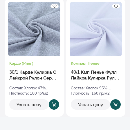
Карде (Ринг)
Компакт Пенье
30/1 Карде Кулирка С
40/1 Кмп Пенье Фулл
Лайкрой Рулон Серый-
Лайкра Кулирка Рулон
Меланж
Белый
Состав: Хлопок 47%
Состав: Хлопок 95%
Полиэстер 47% Эластан
Плотность: 180 гр/м2
Эластан 5%
Плотность: 160 гр/м2
6%
Узнать цену
Узнать цену