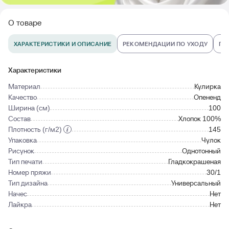
О товаре
ХАРАКТЕРИСТИКИ И ОПИСАНИЕ
РЕКОМЕНДАЦИИ ПО УХОДУ
ПО
Характеристики
Материал
Кулирка
Качество
Опененд
Ширина (см)
100
Состав
Хлопок 100%
Плотность (г/м2)
145
Упаковка
Чулок
Рисунок
Однотонный
Тип печати
Гладкокрашеная
Номер пряжи
30/1
Тип дизайна
Универсальный
Начес
Нет
Лайкра
Нет