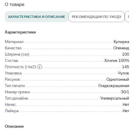
О товаре
ХАРАКТЕРИСТИКИ И ОПИСАНИЕ
РЕКОМЕНДАЦИИ ПО УХОДУ
ПО
Характеристики
Материал
Кулирка
Качество
Опененд
Ширина (см)
100
Состав
Хлопок 100%
Плотность (г/м2)
145
Упаковка
Чулок
Рисунок
Однотонный
Тип печати
Гладкокрашеная
Номер пряжи
30/1
Тип дизайна
Универсальный
Начес
Нет
Лайкра
Нет
Описание