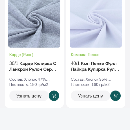
Карде (Ринг)
Компакт Пенье
30/1 Карде Кулирка С
40/1 Кмп Пенье Фулл
Лайкрой Рулон Серый-
Лайкра Кулирка Рулон
Меланж
Белый
Состав: Хлопок 47%
Состав: Хлопок 95%
Полиэстер 47% Эластан
Плотность: 180 гр/м2
Эластан 5%
Плотность: 160 гр/м2
6%
Узнать цену
Узнать цену