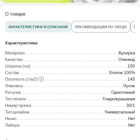
О товаре
ХАРАКТЕРИСТИКИ И ОПИСАНИЕ
РЕКОМЕНДАЦИИ ПО УХОДУ
ПО
Характеристики
Материал
Кулирка
Качество
Опененд
Ширина (см)
100
Состав
Хлопок 100%
Плотность (г/м2)
145
Упаковка
Чулок
Рисунок
Однотонный
Тип печати
Гладкокрашеная
Номер пряжи
30/1
Тип дизайна
Универсальный
Начес
Нет
Лайкра
Нет