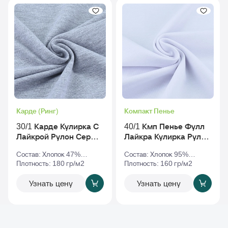
Карде (Ринг)
Компакт Пенье
30/1 Карде Кулирка С
40/1 Кмп Пенье Фулл
Лайкрой Рулон Серый-
Лайкра Кулирка Рулон
Меланж
Белый
Состав: Хлопок 47%
Состав: Хлопок 95%
Полиэстер 47% Эластан
Плотность: 180 гр/м2
Эластан 5%
Плотность: 160 гр/м2
6%
Узнать цену
Узнать цену