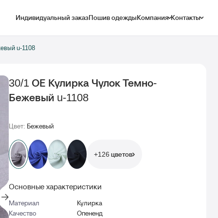
Индивидуальный заказ
Пошив одежды
Компания
Контакты
жевый u-1108
30/1 ОЕ Кулирка Чулок Темно-
Бежевый u-1108
Цвет:
Бежевый
+126 цветов
Основные характеристики
Материал
Кулирка
Качество
Опененд