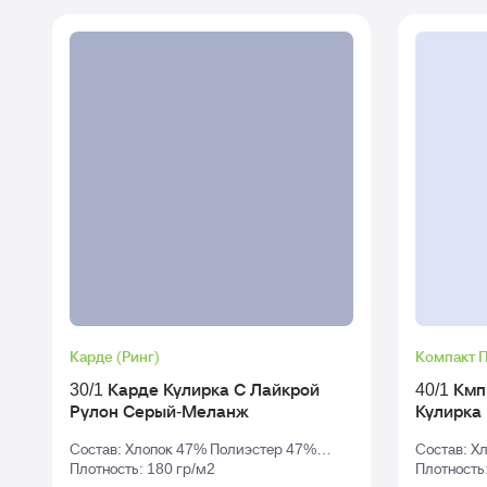
Карде (Ринг)
Компакт 
30/1 Карде Кулирка С Лайкрой
40/1 Км
Рулон Серый-Меланж
Состав: Хлопок 47% Полиэстер 47%
Состав: Х
Эластан 6%
Плотность: 180 гр/м2
Плотность