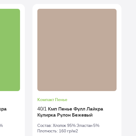
Компакт Пенье
кра
40/1 Кмп Пенье Фулл Лайкра
Кулирка Рулон Бежевый
5%
Состав: Хлопок 95% Эластан 5%
Плотность: 160 гр/м2
П