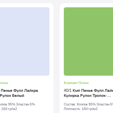
Пенье
Компакт Пенье
п Пенье Фулл Лайкра
40/1 Кмп Пенье Фулл Лай
Кулирка Рулон Белый
Кулирка Рулон Тропик-
Зеленый_tcx-18-4930
лопок 95% Эластан 5%
Состав: Хлопок 95% Эластан 
: 160 гр/м2
Плотность: 160 гр/м2