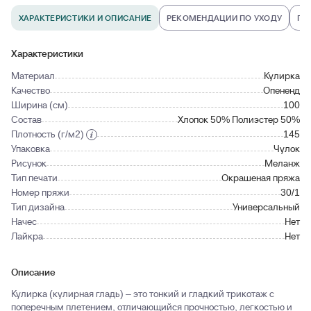
ХАРАКТЕРИСТИКИ И ОПИСАНИЕ
РЕКОМЕНДАЦИИ ПО УХОДУ
ПО
Характеристики
Материал
Кулирка
Качество
Опененд
Ширина (см)
100
Состав
Хлопок 50% Полиэстер 50%
Плотность (г/м2)
145
Упаковка
Чулок
Рисунок
Меланж
Тип печати
Окрашеная пряжа
Номер пряжи
30/1
Тип дизайна
Универсальный
Начес
Нет
Лайкра
Нет
Описание
Кулирка (кулирная гладь) – это тонкий и гладкий трикотаж с
поперечным плетением, отличающийся прочностью, легкостью и