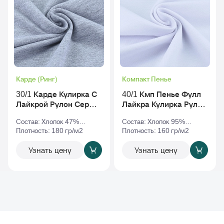
Карде (Ринг)
Компакт Пенье
30/1 Карде Кулирка С
40/1 Кмп Пенье Фулл
Лайкрой Рулон Серый-
Лайкра Кулирка Рулон
Меланж
Белый
Состав: Хлопок 47%
Состав: Хлопок 95%
Полиэстер 47% Эластан
Плотность: 180 гр/м2
Эластан 5%
Плотность: 160 гр/м2
6%
Узнать цену
Узнать цену