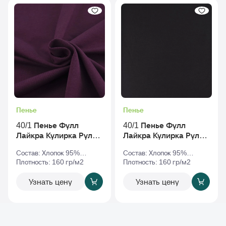
Пенье
Пенье
40/1 Пенье Фулл
40/1 Пенье Фулл
Лайкра Кулирка Рулон
Лайкра Кулирка Рулон
Бордовый_tcx-19-1652
Коричневый
Состав: Хлопок 95%
Состав: Хлопок 95%
Эластан 5%
Плотность: 160 гр/м2
Эластан 5%
Плотность: 160 гр/м2
Узнать цену
Узнать цену