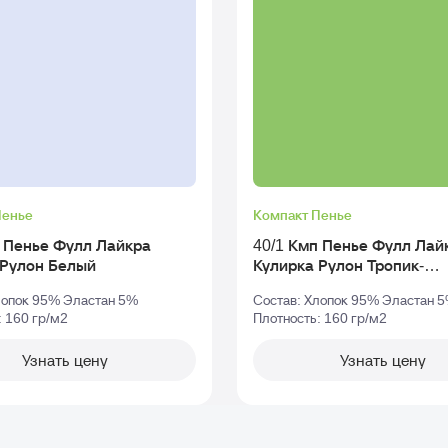
Пенье
Компакт Пенье
п Пенье Фулл Лайкра
40/1 Кмп Пенье Фулл Лай
Кулирка Рулон Белый
Кулирка Рулон Тропик-
Зеленый_tcx-18-4930
лопок 95% Эластан 5%
Состав: Хлопок 95% Эластан 
: 160 гр/м2
Плотность: 160 гр/м2
Узнать цену
Узнать цену