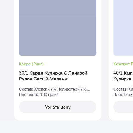
Карде (Ринг)
Компакт 
30/1 Карде Кулирка С Лайкрой
40/1 Км
Рулон Серый-Меланж
Состав: Хлопок 47% Полиэстер 47%
Состав: Х
Эластан 6%
Плотность: 180 гр/м2
Плотность
Узнать цену