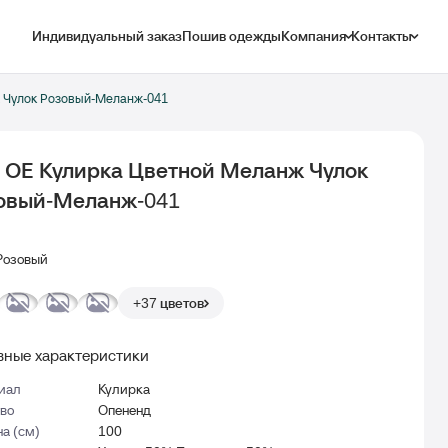
Индивидуальный заказ
Пошив одежды
Компания
Контакты
ж Чулок Розовый-Меланж-041
1 ОЕ Кулирка Цветной Меланж Чулок
овый-Меланж-041
Розовый
+37 цветов
ные характеристики
иал
Кулирка
тво
Опененд
а (см)
100