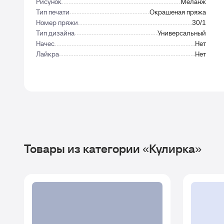
Рисунок
Меланж
Тип печати
Окрашеная пряжа
Номер пряжи
30/1
Тип дизайна
Универсальный
Начес
Нет
Лайкра
Нет
Товары из категории «Кулирка»