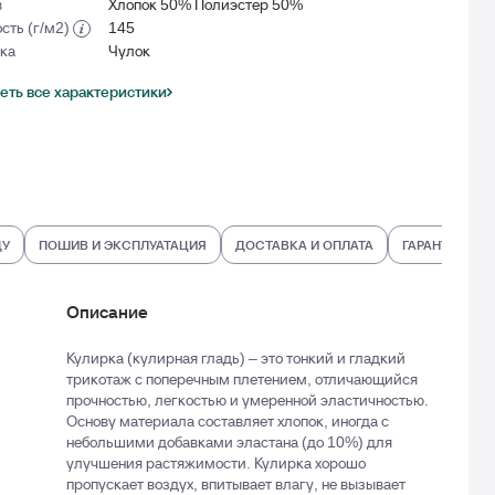
в
Хлопок 50% Полиэстер 50%
сть (г/м2)
145
вка
Чулок
еть все характеристики
ДУ
ПОШИВ И ЭКСПЛУАТАЦИЯ
ДОСТАВКА И ОПЛАТА
ГАРАНТИИ И В
Описание
Кулирка (кулирная гладь) – это тонкий и гладкий
трикотаж с поперечным плетением, отличающийся
прочностью, легкостью и умеренной эластичностью.
Основу материала составляет хлопок, иногда с
небольшими добавками эластана (до 10%) для
улучшения растяжимости. Кулирка хорошо
пропускает воздух, впитывает влагу, не вызывает