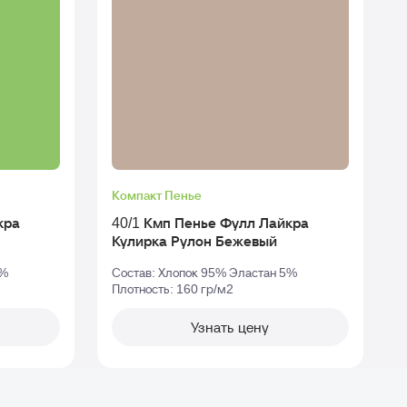
Компакт Пенье
кра
40/1 Кмп Пенье Фулл Лайкра
Кулирка Рулон Бежевый
5%
Состав: Хлопок 95% Эластан 5%
Плотность: 160 гр/м2
П
Узнать цену