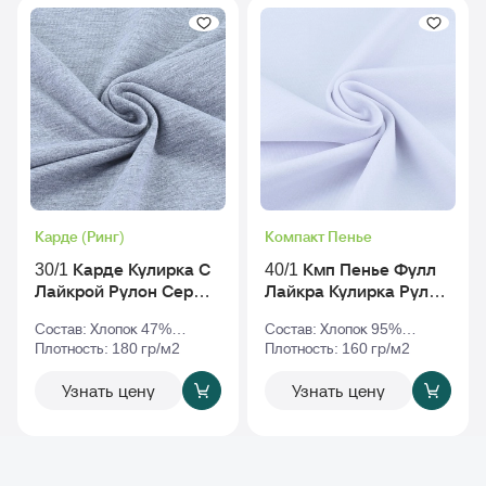
Карде (Ринг)
Компакт Пенье
30/1 Карде Кулирка С
40/1 Кмп Пенье Фулл
Лайкрой Рулон Серый-
Лайкра Кулирка Рулон
Меланж
Белый
Состав: Хлопок 47%
Состав: Хлопок 95%
Полиэстер 47% Эластан
Плотность: 180 гр/м2
Эластан 5%
Плотность: 160 гр/м2
6%
Узнать цену
Узнать цену