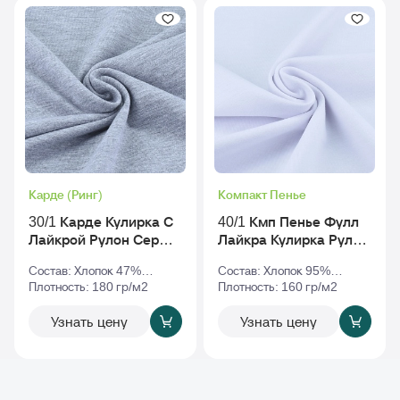
Карде (Ринг)
Компакт Пенье
30/1 Карде Кулирка С
40/1 Кмп Пенье Фулл
Лайкрой Рулон Серый-
Лайкра Кулирка Рулон
Меланж
Белый
Состав: Хлопок 47%
Состав: Хлопок 95%
Полиэстер 47% Эластан
Плотность: 180 гр/м2
Эластан 5%
Плотность: 160 гр/м2
6%
Узнать цену
Узнать цену