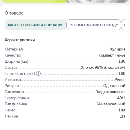
О товаре
ХАРАКТЕРИСТИКИ И ОПИСАНИЕ
РЕКОМЕНДАЦИИ ПО УХОДУ
ПО
Характеристики
Материал
Кулирка
Качество
Компакт Пенье
Ширина (см)
180
Состав
Хлопок 95% Эластан 5%
Плотность (г/м2)
160
Упаковка
Рулон
Рисунок
Однотонный
Тип печати
Гладкокрашеная
Номер пряжи
40/1
Тип дизайна
Универсальный
Начес
Нет
Лайкра
Да