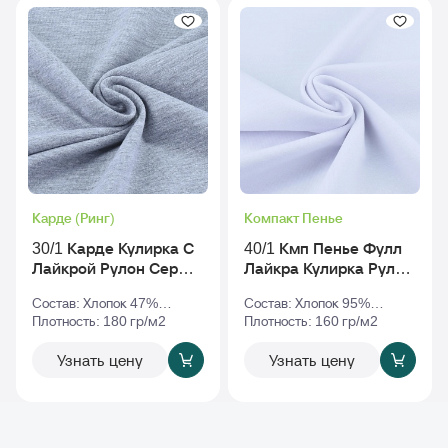
Карде (Ринг)
Компакт Пенье
30/1 Карде Кулирка С
40/1 Кмп Пенье Фулл
Лайкрой Рулон Серый-
Лайкра Кулирка Рулон
Меланж
Белый
Состав: Хлопок 47%
Состав: Хлопок 95%
Полиэстер 47% Эластан
Плотность: 180 гр/м2
Эластан 5%
Плотность: 160 гр/м2
6%
Узнать цену
Узнать цену