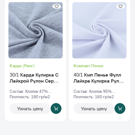
Карде (Ринг)
Компакт Пенье
30/1 Карде Кулирка С
40/1 Кмп Пенье Фулл
Лайкрой Рулон Серый-
Лайкра Кулирка Рулон
Меланж
Белый
Состав: Хлопок 47%
Состав: Хлопок 95%
Полиэстер 47% Эластан
Плотность: 180 гр/м2
Эластан 5%
Плотность: 160 гр/м2
6%
Узнать цену
Узнать цену