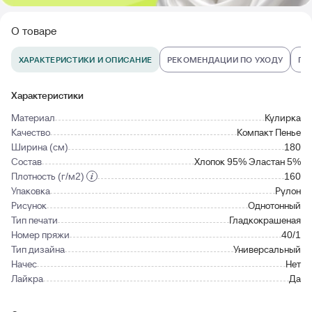
О товаре
ХАРАКТЕРИСТИКИ И ОПИСАНИЕ
РЕКОМЕНДАЦИИ ПО УХОДУ
ПО
Характеристики
Материал
Кулирка
Качество
Компакт Пенье
Ширина (см)
180
Состав
Хлопок 95% Эластан 5%
Плотность (г/м2)
160
Упаковка
Рулон
Рисунок
Однотонный
Тип печати
Гладкокрашеная
Номер пряжи
40/1
Тип дизайна
Универсальный
Начес
Нет
Лайкра
Да