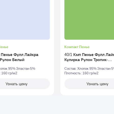
Пенье
Компакт Пенье
п Пенье Фулл Лайкра
40/1 Кмп Пенье Фулл Лай
Кулирка Рулон Белый
Кулирка Рулон Тропик-
Зеленый_tcx-18-4930
лопок 95% Эластан 5%
Состав: Хлопок 95% Эластан 
: 160 гр/м2
Плотность: 160 гр/м2
Узнать цену
Узнать цену