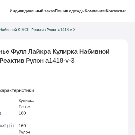
Индивидуальный заказ
Пошив одежды
Компания
Контакты
Набивной KIRCIL Реактив Рулон a1418-v-3
енье Фулл Лайкра Кулирка Набивной
Реактив Рулон a1418-v-3
характеристики
Кулирка
Пенье
)
180
г/м2)
160
Рулон