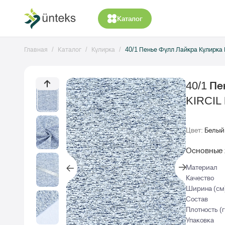
Каталог
Главная
Каталог
Кулирка
40/1 Пенье Фулл Лайкра Кулирка 
40/1 П
KIRCIL 
Цвет:
Белый
Основные 
Материал
Качество
Ширина (см
Состав
Плотность (
Упаковка