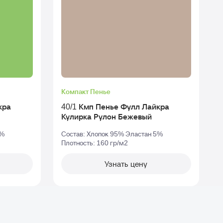
Компакт Пенье
кра
40/1 Кмп Пенье Фулл Лайкра
Кулирка Рулон Бежевый
5%
Состав: Хлопок 95% Эластан 5%
Плотность: 160 гр/м2
П
Узнать цену