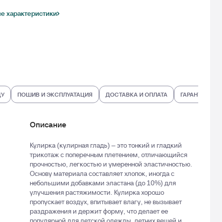
се характеристики
ДУ
ПОШИВ И ЭКСПЛУАТАЦИЯ
ДОСТАВКА И ОПЛАТА
ГАРАНТИИ И В
Описание
Кулирка (кулирная гладь) – это тонкий и гладкий
трикотаж с поперечным плетением, отличающийся
прочностью, легкостью и умеренной эластичностью.
Основу материала составляет хлопок, иногда с
небольшими добавками эластана (до 10%) для
улучшения растяжимости. Кулирка хорошо
пропускает воздух, впитывает влагу, не вызывает
раздражения и держит форму, что делает ее
популярной для детской одежды, летних вещей и