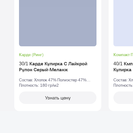
Карде (Ринг)
Компакт 
30/1 Карде Кулирка С Лайкрой
40/1 Км
Рулон Серый-Меланж
Состав: Хлопок 47% Полиэстер 47%
Состав: Х
Эластан 6%
Плотность: 180 гр/м2
Плотность
Узнать цену